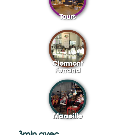
Tours
Clermont
Ferrand
Marseille
3min avec...