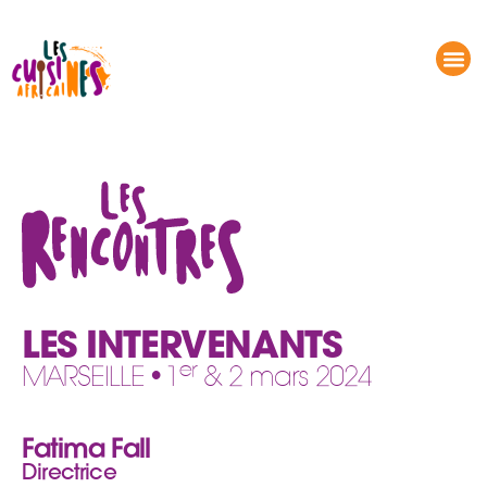
LES RENCONTRES – LES INTERVENANTS
DÉMONSTRATIONS CULINAIRES
LES INTERVENANTS
er
MARSEILLE • 1
& 2 mars 2024
Fatima Fall
Directrice