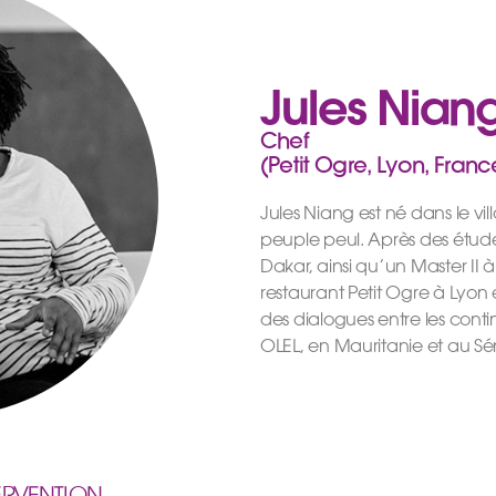
Jules Nian
Chef
(Petit Ogre, Lyon, Fran
Jules Niang est né dans le vi
peuple peul. Après des étud
Dakar, ainsi qu’un Master II à 
restaurant Petit Ogre à Lyon e
des dialogues entre les conti
OLEL, en Mauritanie et au Sé
ERVENTION