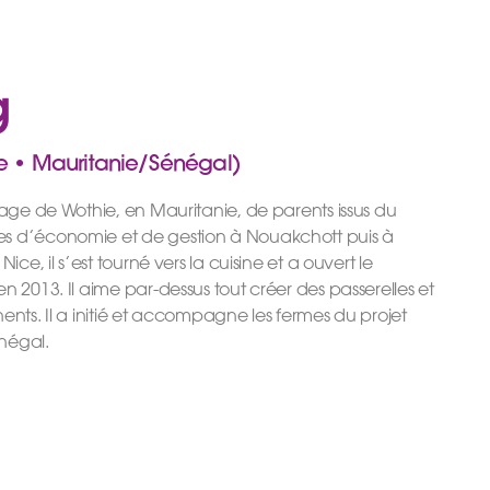
g
ce • Mauritanie/Sénégal)
llage de Wothie, en Mauritanie, de parents issus du
es d’économie et de gestion à Nouakchott puis à
Nice, il s’est tourné vers la cuisine et a ouvert le
n 2013. Il aime par-dessus tout créer des passerelles et
nents. Il a initié et accompagne les fermes du projet
négal.