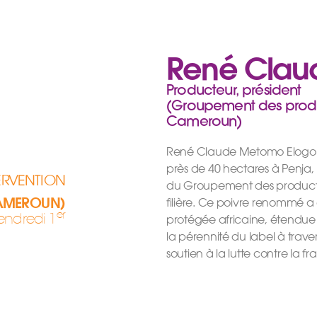
René Clau
Producteur, président
(Groupement des produc
Cameroun)
René Claude Metomo Elogo est
près de 40 hectares à Penja, lo
ERVENTION
du Groupement des producteu
CAMEROUN)
filière. Ce poivre renommé 
er
endredi 1
protégée africaine, étendue
la pérennité du label à trave
soutien à la lutte contre la f