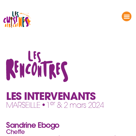
LES RENCONTRES – LES INTERVENANTS
DÉMONSTRATIONS CULINAIRES
LES INTERVENANTS
er
MARSEILLE • 1
& 2 mars 2024
Sandrine Ebogo
Cheffe